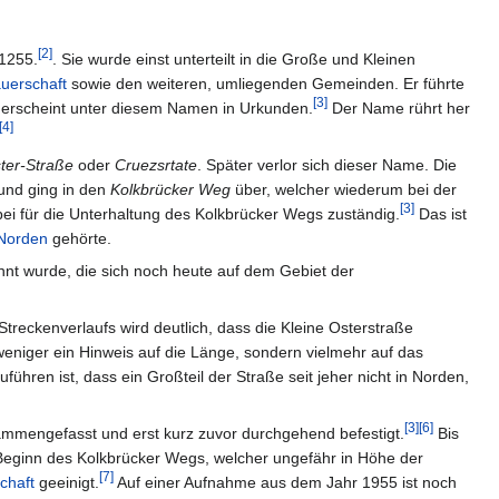
[
2
]
 1255.
. Sie wurde einst unterteilt in die Große und Kleinen
uerschaft
sowie den weiteren, umliegenden Gemeinden. Er führte
[
3
]
erscheint unter diesem Namen in Urkunden.
Der Name rührt her
[
4
]
ster-Straße
oder
Cruezsrtate
. Später verlor sich dieser Name. Die
 und ging in den
Kolkbrücker Weg
über, welcher wiederum bei der
[
3
]
ei für die Unterhaltung des Kolkbrücker Wegs zuständig.
Das ist
 Norden
gehörte.
nt wurde, die sich noch heute auf dem Gebiet der
Streckenverlaufs wird deutlich, dass die Kleine Osterstraße
 weniger ein Hinweis auf die Länge, sondern vielmehr auf das
ren ist, dass ein Großteil der Straße seit jeher nicht in Norden,
[
3
]
[
6
]
mmengefasst und erst kurz zuvor durchgehend befestigt.
Bis
 Beginn des Kolkbrücker Wegs, welcher ungefähr in Höhe der
[
7
]
chaft
geeinigt.
Auf einer Aufnahme aus dem Jahr 1955 ist noch