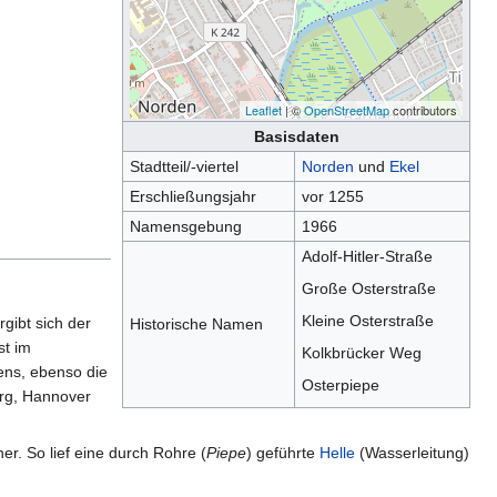
Leaflet
| ©
OpenStreetMap
contributors
Basisdaten
Stadtteil/-viertel
Norden
und
Ekel
Erschließungsjahr
vor 1255
Namensgebung
1966
Adolf-Hitler-Straße
Große Osterstraße
Kleine Osterstraße
rgibt sich der
Historische Namen
ist im
Kolkbrücker Weg
ens, ebenso die
Osterpiepe
urg, Hannover
er. So lief eine durch Rohre (
Piepe
) geführte
Helle
(Wasserleitung)