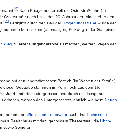
[
9
]
benannt.
Nach Kriegsende erhielt die Osterstraße ihre(n)
die Osterstraße noch bis in das 20. Jahrhundert hinein eher den
[
11
]
t.
Lediglich durch den Bau der
Umgehungsstraße
wurde der
enggenommen bereits zum (ehemaligen) Kolkweg in der Gemeinde
en Weg
zu einer Fußgängerzone zu machen, werden wegen der
wiegend auf den innerstädtischen Bereich (im Westen der Straße)
nige dieser Gebäude stammen im Kern noch aus dem 16.
s 20. Jahrhunderts niedergerissen und durch nichtssagende
reu erhalten, währen das Untergeschoss, ähnlich wie beim
Neuen
 dem neben der
städtischen Feuerwehr
auch das
Technische
mals Realschule) mit dazugehörigem Theatersaal, die
Ubbo-
en sowie Senioren.