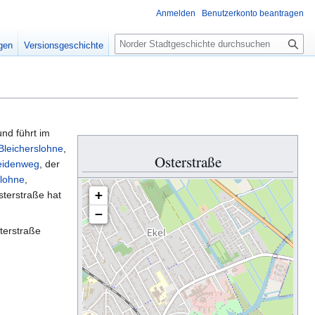
Anmelden
Benutzerkonto beantragen
S
igen
Versionsgeschichte
u
c
h
e
nd führt im
Bleicherslohne
,
Osterstraße
idenweg
, der
rlohne
,
+
sterstraße hat
−
terstraße