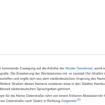
 her kommende Zuwegung auf die Anhöhe der
Norder Geestinsel
, somit e
grafie. Die Erweiterung der Wortstammes mit -er (anstatt
Ost-Straße
) 
utreffen und ergibt sich aus dem niederdeutschen Ursprung des Nam
 Weitere Straßen dieses Namens existieren etwa in den Städten Hamb
aditionell niederdeutschen Sprachgebiet gehören.
epe
für die Kleine Osterstraße rührt von einem früheren Abwasserrohr h
[
1
]
inen Osterstraße nach Süden in Richtung
Galgentief
.