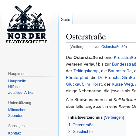
Seite
Osterstraße
(Weitergeleitet von
Osterstraße 80
)
Zur
Zur
Die
Osterstraße
ist eine
Kreisstraße
Navigation
Suche
weiteren Verlauf bis zur
Bundesstra
springen
springen
der
Teltingskamp
, die
Baumstraße
, 
Hauptmenü
Försterpfad
, die
Dr.-Frerichs-Straße
Hauptseite
Glückauf
,
Im Horst
, der
Kurze Weg
,
Hilfeseite
einige Nebenarme, die jeweils als 
Zufälliger Artikel
Alte Straßennamen sind
Kolkbrücke
Unterstützung
ebenfalls lange Zeit in eine
Kleine O
Mitmachen
Spenden
Inhaltsverzeichnis
1
Osterstraße
Sonstiges
2
Geschichte
Kontakt