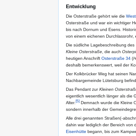
Entwicklung
Die Osterstraße gehört wie die
West
Osterstraße und war ein wichtiger
bis nach Dornum und Esens. Histori
von einem eichenen Durchlassrohr, 
Die südliche Lagebeschreibung de
Kleine Osterstraße
, die auch
Osterp
heutigen Anschrift
Osterstraße 34
(
H
deshalb bemerkenswert, weil der K
Der Kolkbrücker Weg hat seinen N
Nachbargemeinde Lütetsburg befind
Das Pendant zur
Kleinen Osterstraß
eigentlich wesentlich länger als di
[
5
]
Alter.
Demnach wurde die Kleine Ost
sondern innerhalb der Gemeindegr
Alle drei genannten Straßen(-absch
dahin war lediglich der Bereich von
Eisenhütte
begann, bis zum Kampwe