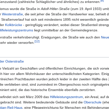
[
8
]
ßenzustand (zahlreiche Schlaglöcher und ähnliches) zu erkennen.
lismus wurde die Straße in
Adolf-Hitler-Straße
(zum 19. April 1933) um
ur
Westerstraße
, die seit jeher die Straße der Handwerker war, behielt 
Straßenverlauf hat sich seit mindestens 1895 nicht wesentlich geänder
 der
Kolkbrücke
- geringfügig verändert, wobei dieser Straßenteil str
ilfeleistungszentrums
liegt unmittelbar an der Gemeindegrenze.
sterstraße verkehrsberuhigt. Erwägungen, die Straße wie auch den
Neu
[
12
]
kehr wieder verworfen.
der Osterstraße
ne Vielzahl an Geschäften und öffentlichen Einrichtungen, die sich vor
ch hier vor allem Wohnhäuser der unterschiedlichsten Kategorien. Ei
hlreichen Prachtbauten wurden jedoch leider in der zweiten Hälfte de
die verblieben sind, sind zumindest im Obergeschoss noch originalget
iniert wird, die das historische Ensemble ebenfalls zerstörten.
befindet sich seit März 2009 das
Hilfeleistungszentrum
, ein Areal, auf
gebracht sind. Weitere bedeutende Gebäude sind die
Oberschule
(ehe
tian-Reil-Haus
, eine Pflegeeinrichtung für Menschen mit Behinderung