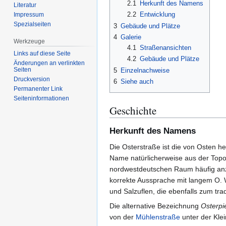
2.1
Herkunft des Namens
Literatur
2.2
Entwicklung
Impressum
Spezialseiten
3
Gebäude und Plätze
4
Galerie
Werkzeuge
4.1
Straßenansichten
Links auf diese Seite
4.2
Gebäude und Plätze
Änderungen an verlinkten
Seiten
5
Einzelnachweise
Druckversion
6
Siehe auch
Permanenter Link
Seiten­­informationen
Geschichte
Herkunft des Namens
Die Osterstraße ist die von Osten
Name natürlicherweise aus der Topo
nordwestdeutschen Raum häufig anz
korrekte Aussprache mit langem O.
und Salzuflen, die ebenfalls zum tr
Die alternative Bezeichnung
Osterpi
von der
Mühlenstraße
unter der Kle