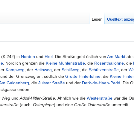
Lesen
Quelltext anze
(K 242) in
Norden
und
Ekel
. Die Straße geht östlich von
Am Markt
ab u
ße
. Nördlich grenzen die
Kleine Mühlenstraße
, die
Rosenthallohne
, die
der
Kampweg
, der
Heitsweg
, der
Schilfweg
, die
Schützenstraße
, der
We
und der Grenzweg an, südlich die
Große Hinterlohne
, die
Kleine Hinte
Am Galgenberg
, die
Juister Straße
und der
Derk-de-Haan-Padd
. Die O
Sackgasse enden.
r Weg
und
Adolf-Hitler-Straße
. Ähnlich wie die
Westerstraße
war die Os
sterstraße
(auch:
Osterpiepe
) und eine
Große Osterstraße
unterteilt.