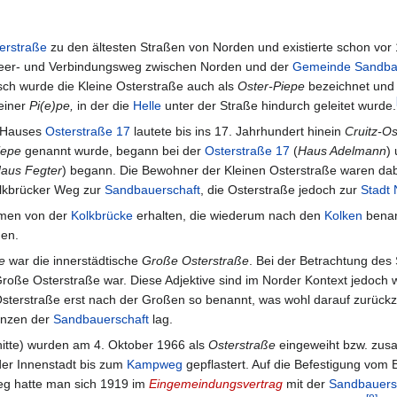
erstraße
zu den ältesten Straßen von Norden und existierte schon vor
 Heer- und Verbindungsweg zwischen Norden und der
Gemeinde Sandba
sch wurde die Kleine Osterstraße auch als
Oster-Piepe
bezeichnet und 
einer
Pi(e)pe,
in der die
Helle
unter der Straße hindurch geleitet wurde.
s Hauses
Osterstraße 17
lautete bis ins 17. Jahrhundert hinein
Cruitz-O
iepe
genannt wurde, begann bei der
Osterstraße 17
(
Haus Adelmann
)
aus Fegter
) begann. Die Bewohner der Kleinen Osterstraße waren dab
olkbrücker Weg zur
Sandbauerschaft
, die Osterstraße jedoch zur
Stadt
amen von der
Kolkbrücke
erhalten, die wiederum nach den
Kolken
benan
en.
e
war die innerstädtische
Große Osterstraße
. Bei der Betrachtung des 
e Große Osterstraße war. Diese Adjektive sind im Norder Kontext jedoch
erstraße erst nach der Großen so benannt, was wohl darauf zurückzufüh
enzen der
Sandbauerschaft
lag.
nitte) wurden am 4. Oktober 1966 als
Osterstraße
eingeweiht bzw. zusa
 der Innenstadt bis zum
Kampweg
gepflastert. Auf die Befestigung vom
g hatte man sich 1919 im
Eingemeindungsvertrag
mit der
Sandbauers