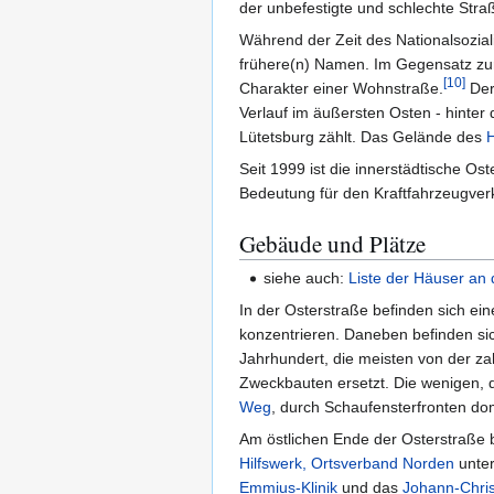
der unbefestigte und schlechte Stra
Während der Zeit des Nationalsozia
frühere(n) Namen. Im Gegensatz z
[
10
]
Charakter einer Wohnstraße.
Der 
Verlauf im äußersten Osten - hinter
Lütetsburg zählt. Das Gelände des
H
Seit 1999 ist die innerstädtische O
Bedeutung für den Kraftfahrzeugver
Gebäude und Plätze
siehe auch:
Liste der Häuser an 
In der Osterstraße befinden sich ei
konzentrieren. Daneben befinden si
Jahrhundert, die meisten von der za
Zweckbauten ersetzt. Die wenigen, 
Weg
, durch Schaufensterfronten dom
Am östlichen Ende der Osterstraße 
Hilfswerk, Ortsverband Norden
unter
Emmius-Klinik
und das
Johann-Chris