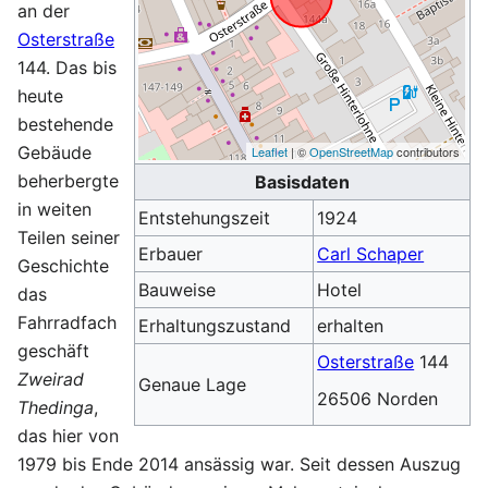
an der
Osterstraße
144. Das bis
heute
bestehende
Gebäude
Leaflet
| ©
OpenStreetMap
contributors
beherbergte
Basisdaten
in weiten
Entstehungszeit
1924
Teilen seiner
Erbauer
Carl Schaper
Geschichte
Bauweise
Hotel
das
Fahrradfach
Erhaltungszustand
erhalten
geschäft
Osterstraße
144
Zweirad
Genaue Lage
26506 Norden
Thedinga
,
das hier von
1979 bis Ende 2014 ansässig war. Seit dessen Auszug