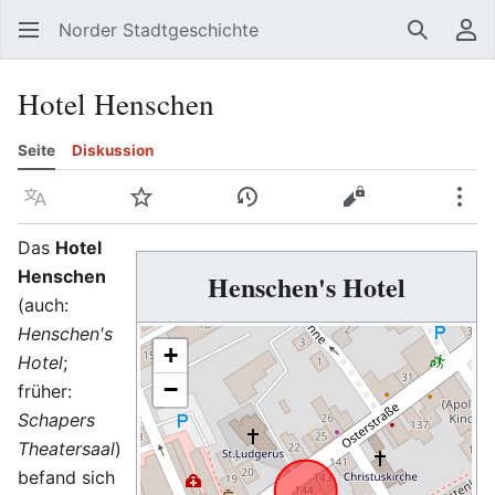
Norder Stadtgeschichte
Suchen
Be
Hotel Henschen
Seite
Diskussion
Sprache
Beobachten
Versionsgeschichte
Quelltext anzeig
Meh
Das
Hotel
Henschen
Henschen's Hotel
(auch:
Henschen's
+
Hotel
;
−
früher:
Schapers
Theatersaal
)
befand sich