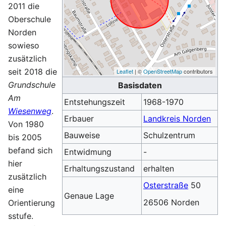
2011 die
Oberschule
Norden
sowieso
zusätzlich
seit 2018 die
Leaflet
| ©
OpenStreetMap
contributors
Grundschule
Basisdaten
Am
Entstehungszeit
1968-1970
Wiesenweg
.
Erbauer
Landkreis Norden
Von 1980
Bauweise
Schulzentrum
bis 2005
befand sich
Entwidmung
-
hier
Erhaltungszustand
erhalten
zusätzlich
Osterstraße
50
eine
Genaue Lage
26506 Norden
Orientierung
sstufe.