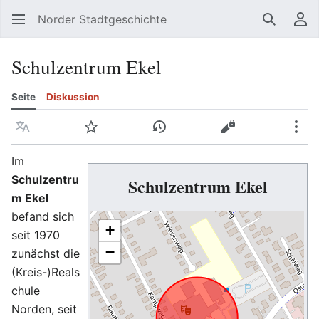
Norder Stadtgeschichte
Suchen
Be
Schulzentrum Ekel
Seite
Diskussion
Sprache
Beobachten
Versionsgeschichte
Quelltext anzeig
Meh
Im
Schulzentru
Schulzentrum Ekel
m Ekel
befand sich
+
seit 1970
−
zunächst die
(Kreis-)Reals
chule
Norden, seit