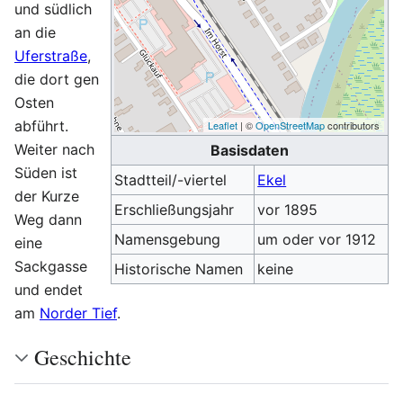
und südlich
an die
Uferstraße
,
die dort gen
Osten
abführt.
Leaflet
| ©
OpenStreetMap
contributors
Weiter nach
Basisdaten
Süden ist
Stadtteil/-viertel
Ekel
der Kurze
Erschließungsjahr
vor 1895
Weg dann
Namensgebung
um oder vor 1912
eine
Sackgasse
Historische Namen
keine
und endet
am
Norder Tief
.
Geschichte