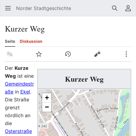
Norder Stadtgeschichte
Suchen
Be
Kurzer Weg
Seite
Diskussion
Sprache
Beobachten
Versionsgeschichte
Quelltext anzeig
Meh
Der
Kurze
Weg
ist eine
Kurzer Weg
Gemeindestr
aße
in
Ekel
.
+
Die Straße
−
grenzt
nördlich an
die
Osterstraße