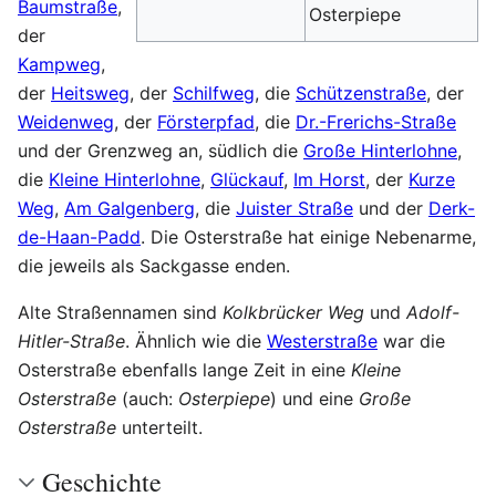
Baumstraße
,
Osterpiepe
der
Kampweg
,
der
Heitsweg
, der
Schilfweg
, die
Schützenstraße
, der
Weidenweg
, der
Försterpfad
, die
Dr.-Frerichs-Straße
und der Grenzweg an, südlich die
Große Hinterlohne
,
die
Kleine Hinterlohne
,
Glückauf
,
Im Horst
, der
Kurze
Weg
,
Am Galgenberg
, die
Juister Straße
und der
Derk-
de-Haan-Padd
. Die Osterstraße hat einige Nebenarme,
die jeweils als Sackgasse enden.
Alte Straßennamen sind
Kolkbrücker Weg
und
Adolf-
Hitler-Straße
. Ähnlich wie die
Westerstraße
war die
Osterstraße ebenfalls lange Zeit in eine
Kleine
Osterstraße
(auch:
Osterpiepe
) und eine
Große
Osterstraße
unterteilt.
Geschichte