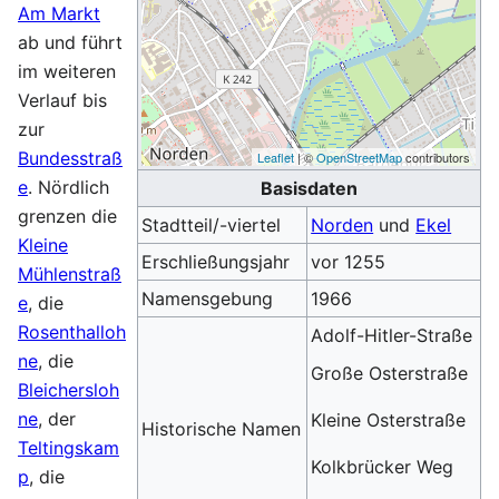
Am Markt
ab und führt
im weiteren
Verlauf bis
zur
Bundesstraß
Leaflet
| ©
OpenStreetMap
contributors
e
. Nördlich
Basisdaten
grenzen die
Stadtteil/-viertel
Norden
und
Ekel
Kleine
Erschließungsjahr
vor 1255
Mühlenstraß
Namensgebung
1966
e
, die
Rosenthalloh
Adolf-Hitler-Straße
ne
, die
Große Osterstraße
Bleichersloh
ne
, der
Kleine Osterstraße
Historische Namen
Teltingskam
Kolkbrücker Weg
p
, die