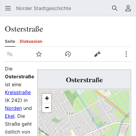
Norder Stadtgeschichte
Suchen
Be
Osterstraße
Seite
Diskussion
Sprache
Beobachten
Versionsgeschichte
Quelltext anzeig
Meh
Die
Osterstraße
Osterstraße
ist eine
Kreisstraße
+
(K 242) in
−
Norden
und
Ekel
. Die
Straße geht
östlich von