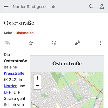
Norder Stadtgeschichte
Suchen
Be
Osterstraße
Seite
Diskussion
Sprache
Beobachten
Versionsgeschichte
Quelltext anzeig
Meh
Die
Osterstraße
Osterstraße
ist eine
Kreisstraße
+
(K 242) in
−
Norden
und
Ekel
. Die
Straße geht
östlich von