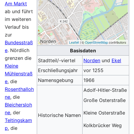
Am Markt
ab und führt
im weiteren
Verlauf bis
zur
Bundesstraß
Leaflet
| ©
OpenStreetMap
contributors
e
. Nördlich
Basisdaten
grenzen die
Stadtteil/-viertel
Norden
und
Ekel
Kleine
Erschließungsjahr
vor 1255
Mühlenstraß
Namensgebung
1966
e
, die
Rosenthalloh
Adolf-Hitler-Straße
ne
, die
Große Osterstraße
Bleichersloh
ne
, der
Kleine Osterstraße
Historische Namen
Teltingskam
Kolkbrücker Weg
p
, die