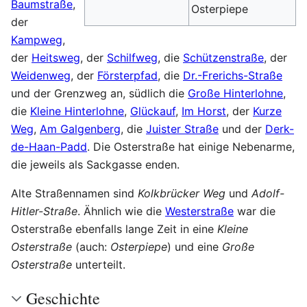
Baumstraße
,
Osterpiepe
der
Kampweg
,
der
Heitsweg
, der
Schilfweg
, die
Schützenstraße
, der
Weidenweg
, der
Försterpfad
, die
Dr.-Frerichs-Straße
und der Grenzweg an, südlich die
Große Hinterlohne
,
die
Kleine Hinterlohne
,
Glückauf
,
Im Horst
, der
Kurze
Weg
,
Am Galgenberg
, die
Juister Straße
und der
Derk-
de-Haan-Padd
. Die Osterstraße hat einige Nebenarme,
die jeweils als Sackgasse enden.
Alte Straßennamen sind
Kolkbrücker Weg
und
Adolf-
Hitler-Straße
. Ähnlich wie die
Westerstraße
war die
Osterstraße ebenfalls lange Zeit in eine
Kleine
Osterstraße
(auch:
Osterpiepe
) und eine
Große
Osterstraße
unterteilt.
Geschichte