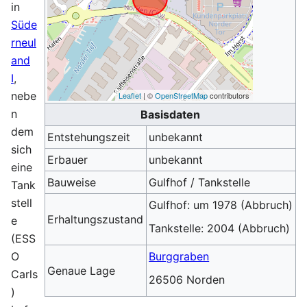
in
Süde
rneul
and
I
,
nebe
Leaflet
| ©
OpenStreetMap
contributors
n
Basisdaten
dem
Entstehungszeit
unbekannt
sich
Erbauer
unbekannt
eine
Bauweise
Gulfhof / Tankstelle
Tank
stell
Gulfhof: um 1978 (Abbruch)
Erhaltungszustand
e
Tankstelle: 2004 (Abbruch)
(ESS
O
Burggraben
Genaue Lage
Carls
26506 Norden
)