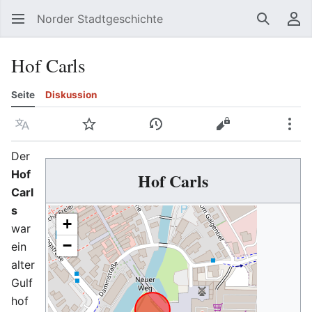
Norder Stadtgeschichte
Suchen
Be
Hof Carls
Seite
Diskussion
Sprache
Beobachten
Versionsgeschichte
Quelltext anzeig
Meh
Der
Hof
Hof Carls
Carl
s
+
war
−
ein
alter
Gulf
hof