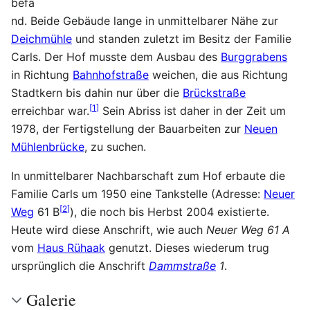
befa
nd. Beide Gebäude lange in unmittelbarer Nähe zur
Deichmühle
und standen zuletzt im Besitz der Familie
Carls. Der Hof musste dem Ausbau des
Burggrabens
in Richtung
Bahnhofstraße
weichen, die aus Richtung
Stadtkern bis dahin nur über die
Brückstraße
[
1
]
erreichbar war.
Sein Abriss ist daher in der Zeit um
1978, der Fertigstellung der Bauarbeiten zur
Neuen
Mühlenbrücke
, zu suchen.
In unmittelbarer Nachbarschaft zum Hof erbaute die
Familie Carls um 1950 eine Tankstelle (Adresse:
Neuer
[
2
]
Weg
61 B
), die noch bis Herbst 2004 existierte.
Heute wird diese Anschrift, wie auch
Neuer Weg 61 A
vom
Haus Rühaak
genutzt. Dieses wiederum trug
ursprünglich die Anschrift
Dammstraße
1
.
Galerie