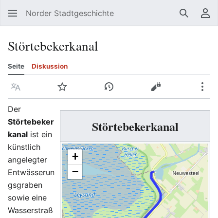
Norder Stadtgeschichte
Suchen
Be
Störtebekerkanal
Seite
Diskussion
Sprache
Beobachten
Versionsgeschichte
Quelltext anzeig
Meh
Der
Störtebeker
Störtebekerkanal
kanal
ist ein
künstlich
+
angelegter
−
Entwässerun
gsgraben
sowie eine
Wasserstraß