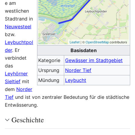
e am
westlichen
Stadtrand in
Neuwesteel
bzw.
Leybuchtpol
Leaflet
| ©
OpenStreetMap
contributors
der
. Er
Basisdaten
verbindet
Kategorie
Gewässer im Stadtgebiet
das
Ursprung
Norder Tief
Leyhörner
Mündung
Leybucht
Sieltief
mit
dem
Norder
Tief
und ist von zentraler Bedeutung für die städtische
Entwässerung.
Geschichte