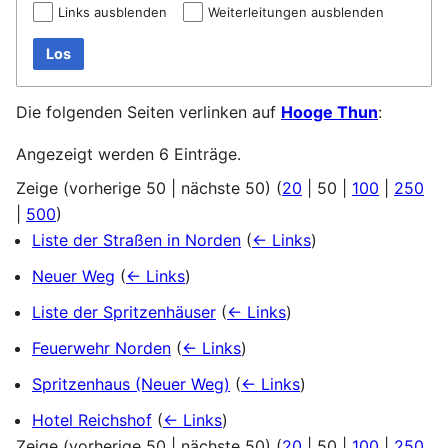
Links ausblenden
Weiterleitungen ausblenden
Los
Die folgenden Seiten verlinken auf
Hooge Thun
:
Angezeigt werden 6 Einträge.
Zeige (
vorherige 50
|
nächste 50
) (
20
|
50
|
100
|
250
|
500
)
Liste der Straßen in Norden
(
← Links
)
Neuer Weg
(
← Links
)
Liste der Spritzenhäuser
(
← Links
)
Feuerwehr Norden
(
← Links
)
Spritzenhaus (Neuer Weg)
(
← Links
)
Hotel Reichshof
(
← Links
)
Zeige (
vorherige 50
|
nächste 50
) (
20
|
50
|
100
|
250