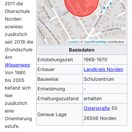
2011 die
Oberschule
Norden
sowieso
zusätzlich
seit 2018 die
Leaflet
| ©
OpenStreetMap
contributors
Grundschule
Basisdaten
Am
Entstehungszeit
1968-1970
Wiesenweg
.
Erbauer
Landkreis Norden
Von 1980
Bauweise
Schulzentrum
bis 2005
befand sich
Entwidmung
-
hier
Erhaltungszustand
erhalten
zusätzlich
Osterstraße
50
eine
Genaue Lage
26506 Norden
Orientierung
sstufe.