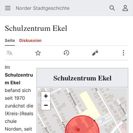
Norder Stadtgeschichte
Suchen
Be
Schulzentrum Ekel
Seite
Diskussion
Sprache
Beobachten
Versionsgeschichte
Quelltext anzeig
Meh
Im
Schulzentru
Schulzentrum Ekel
m Ekel
befand sich
+
seit 1970
−
zunächst die
(Kreis-)Reals
chule
Norden, seit