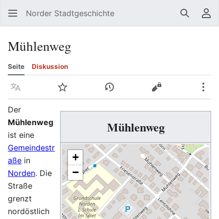
Norder Stadtgeschichte
Suchen
Be
Mühlenweg
Seite
Diskussion
Sprache
Beobachten
Versionsgeschichte
Quelltext anzeig
Meh
Der
Mühlenweg
Mühlenweg
ist eine
Gemeindestr
+
aße
in
−
Norden
. Die
Straße
grenzt
nordöstlich