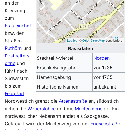
an der
Kreuzung
zum
Fräuleinshof
bzw. den
Straßen
Leaflet
| ©
OpenStreetMap
contributors
Ruthörn
und
Basisdaten
Posthaltersl
Stadtteil/-viertel
Norden
ohne
und
Erschließungsjahr
vor 1735
führt nach
Namensgebung
vor 1735
Südwesten
bis zum
Historische Namen
unbekannt
Feldpfad
.
Nordwestlich grenzt die
Attenastraße
an, südöstlich
gehen die
Weberslohne
und die
Mühlenlohne
ab. Ein
nordwestlicher Nebenarm endet als Sackgasse.
Gekreuzt wird der Mühlenweg von der
Friesenstraße