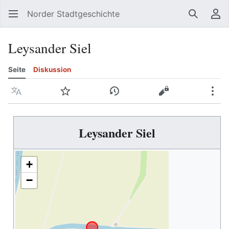
Norder Stadtgeschichte
Suchen
Be
Leysander Siel
Seite
Diskussion
Sprache
Beobachten
Versionsgeschichte
Quelltext anzeig
Meh
Leysander Siel
+
−