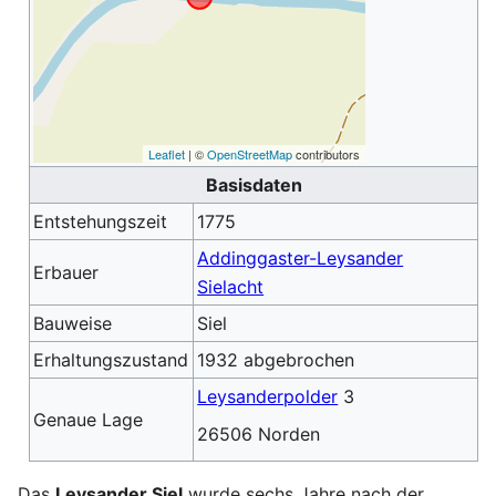
Leaflet
| ©
OpenStreetMap
contributors
Basisdaten
Entstehungszeit
1775
Addinggaster-Leysander
Erbauer
Sielacht
Bauweise
Siel
Erhaltungszustand
1932 abgebrochen
Leysanderpolder
3
Genaue Lage
26506 Norden
Das
Leysander Siel
wurde sechs Jahre nach der