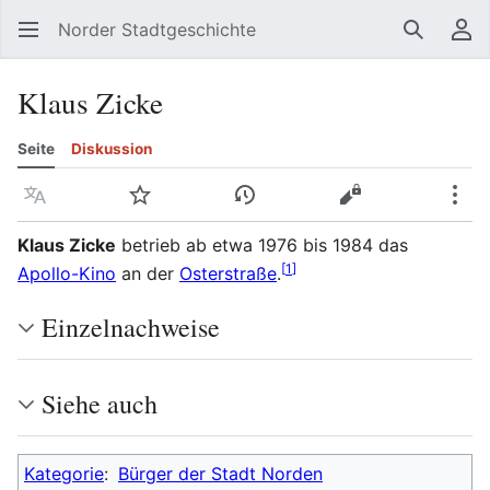
Norder Stadtgeschichte
Suchen
Be
Klaus Zicke
Seite
Diskussion
Sprache
Beobachten
Versionsgeschichte
Quelltext anzeig
Meh
Klaus Zicke
betrieb ab etwa 1976 bis 1984 das
[
1
]
Apollo-Kino
an der
Osterstraße
.
Einzelnachweise
Siehe auch
Kategorie
:
Bürger der Stadt Norden