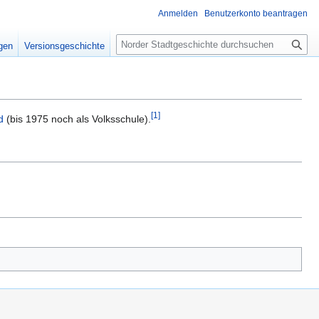
Anmelden
Benutzerkonto beantragen
S
igen
Versionsgeschichte
u
c
h
e
[
1
]
d
(bis 1975 noch als Volksschule).