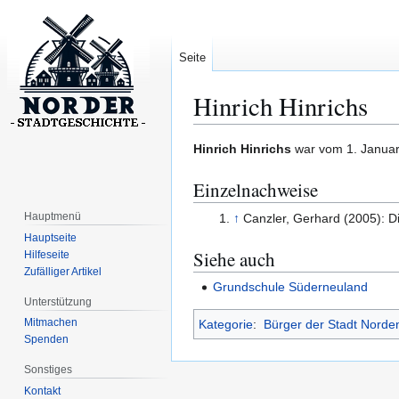
Seite
Hinrich Hinrichs
Zur
Zur
Hinrich Hinrichs
war vom 1. Januar 
Navigation
Suche
Einzelnachweise
springen
springen
Hauptmenü
↑
Canzler, Gerhard (2005): D
Hauptseite
Siehe auch
Hilfeseite
Zufälliger Artikel
Grundschule Süderneuland
Unterstützung
Mitmachen
Kategorie
:
Bürger der Stadt Norde
Spenden
Sonstiges
Kontakt