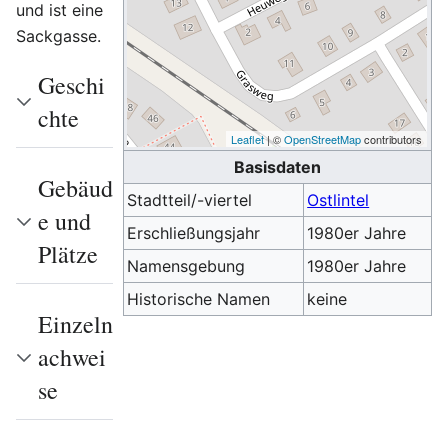
und ist eine
Sackgasse.
Geschi
chte
Leaflet
| ©
OpenStreetMap
contributors
Basisdaten
Gebäud
Stadtteil/-viertel
Ostlintel
e und
Erschließungsjahr
1980er Jahre
Plätze
Namensgebung
1980er Jahre
Historische Namen
keine
Einzeln
achwei
se