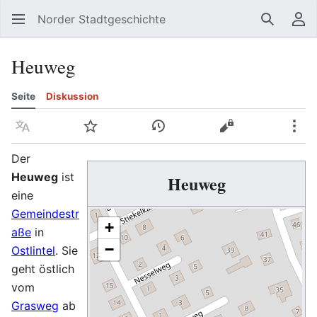
Norder Stadtgeschichte
Suchen
Be
Heuweg
Seite
Diskussion
Sprache
Beobachten
Versionsgeschichte
Quelltext anzeig
Meh
Der
Heuweg
ist
Heuweg
eine
Gemeindestr
+
aße
in
−
Ostlintel
. Sie
geht östlich
vom
Grasweg
ab