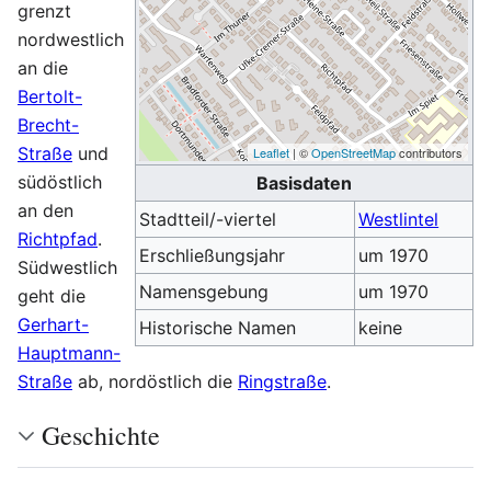
grenzt
nordwestlich
an die
Bertolt-
Brecht-
Straße
und
Leaflet
| ©
OpenStreetMap
contributors
südöstlich
Basisdaten
an den
Stadtteil/-viertel
Westlintel
Richtpfad
.
Erschließungsjahr
um 1970
Südwestlich
Namensgebung
um 1970
geht die
Gerhart-
Historische Namen
keine
Hauptmann-
Straße
ab, nordöstlich die
Ringstraße
.
Geschichte