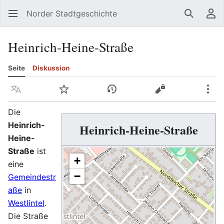
Norder Stadtgeschichte
Suchen
Be
Heinrich-Heine-Straße
Seite
Diskussion
Sprache
Beobachten
Versionsgeschichte
Quelltext anzeig
Meh
Die
Heinrich-
Heinrich-Heine-Straße
Heine-
Straße
ist
+
eine
−
Gemeindestr
aße
in
Westlintel
.
Die Straße