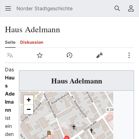
Norder Stadtgeschichte
Suchen
Be
Haus Adelmann
Seite
Diskussion
Sprache
Beobachten
Versionsgeschichte
Quelltext anzeig
Meh
Das
Hau
Haus Adelmann
s
Ade
+
lma
−
nn
ist
ein
den