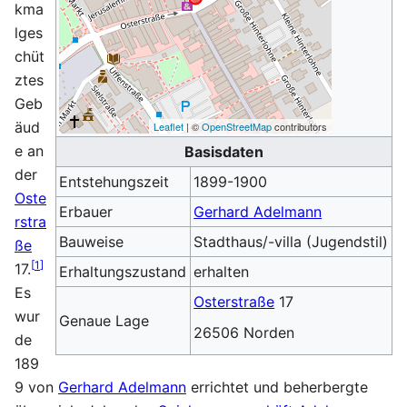
kma
lges
chüt
ztes
Geb
äud
Leaflet
| ©
OpenStreetMap
contributors
e an
Basisdaten
der
Entstehungszeit
1899-1900
Oste
Erbauer
Gerhard Adelmann
rstra
Bauweise
Stadthaus/-villa (Jugendstil)
ße
[
1
]
17.
Erhaltungszustand
erhalten
Es
Osterstraße
17
wur
Genaue Lage
26506 Norden
de
189
9 von
Gerhard Adelmann
errichtet und beherbergte