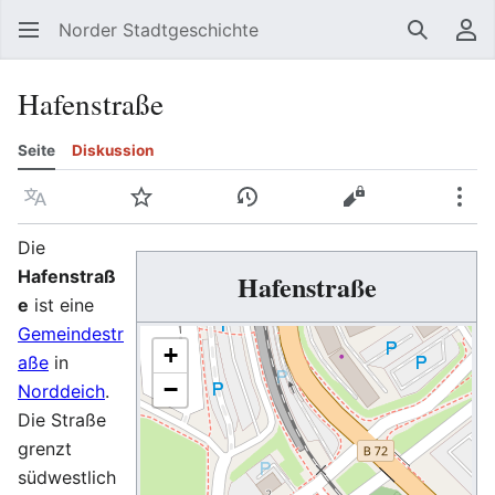
Norder Stadtgeschichte
Suchen
Be
Hafenstraße
Seite
Diskussion
Sprache
Beobachten
Versionsgeschichte
Quelltext anzeig
Meh
Die
Hafenstraß
Hafenstraße
e
ist eine
Gemeindestr
+
aße
in
−
Norddeich
.
Die Straße
grenzt
südwestlich