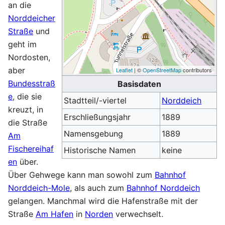
an die
Norddeicher
Straße
und
geht im
Nordosten,
aber
Leaflet
| ©
OpenStreetMap
contributors
Bundesstraß
Basisdaten
e
, die sie
Stadtteil/-viertel
Norddeich
kreuzt, in
Erschließungsjahr
1889
die Straße
Namensgebung
1889
Am
Fischereihaf
Historische Namen
keine
en
über.
Über Gehwege kann man sowohl zum
Bahnhof
Norddeich-Mole
, als auch zum
Bahnhof Norddeich
gelangen. Manchmal wird die Hafenstraße mit der
Straße
Am Hafen
in
Norden
verwechselt.