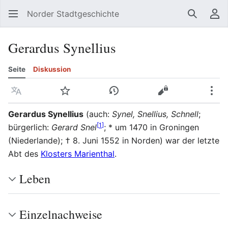
Norder Stadtgeschichte
Suchen
Be
Gerardus Synellius
Seite
Diskussion
Sprache
Beobachten
Versionsgeschichte
Quelltext anzeig
Meh
Gerardus Synellius
(auch:
Synel, Snellius, Schnell
;
[
1
]
bürgerlich:
Gerard Snel
; * um 1470 in Groningen
(Niederlande); † 8. Juni 1552 in Norden) war der letzte
Abt des
Klosters Marienthal
.
Leben
Einzelnachweise