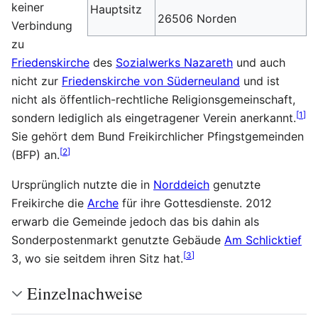
keiner
Hauptsitz
26506 Norden
Verbindung
zu
Friedenskirche
des
Sozialwerks Nazareth
und auch
nicht zur
Friedenskirche von Süderneuland
und ist
nicht als öffentlich-rechtliche Religionsgemeinschaft,
[
1
]
sondern lediglich als eingetragener Verein anerkannt.
Sie gehört dem Bund Freikirchlicher Pfingstgemeinden
[
2
]
(BFP) an.
Ursprünglich nutzte die in
Norddeich
genutzte
Freikirche die
Arche
für ihre Gottesdienste. 2012
erwarb die Gemeinde jedoch das bis dahin als
Sonderpostenmarkt genutzte Gebäude
Am Schlicktief
[
3
]
3, wo sie seitdem ihren Sitz hat.
Einzelnachweise