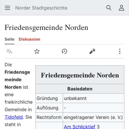
Norder Stadtgeschichte
Suchen
Be
Friedensgemeinde Norden
Seite
Diskussion
Sprache
Beobachten
Versionsgeschichte
Quelltext anzeig
Meh
Die
Friedensge
Friedensgemeinde Norden
meinde
Norden
ist
Basisdaten
eine
Gründung
unbekannt
freikirchliche
Auflösung
-
Gemeinde in
Tidofeld
. Sie
Rechtsform
eingetragener Verein (e. V.)
steht in
Am Schlicktief
3