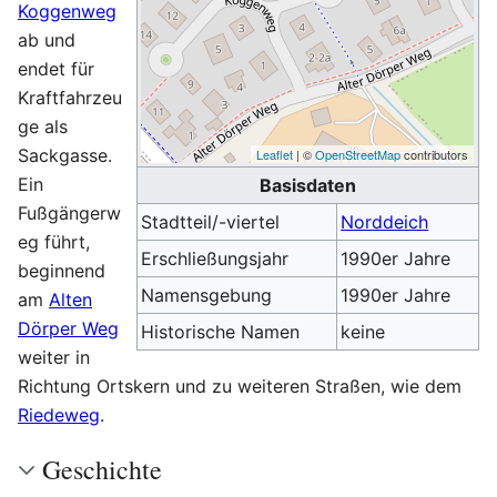
Koggenweg
ab und
endet für
Kraftfahrzeu
ge als
Sackgasse.
Leaflet
| ©
OpenStreetMap
contributors
Ein
Basisdaten
Fußgängerw
Stadtteil/-viertel
Norddeich
eg führt,
Erschließungsjahr
1990er Jahre
beginnend
Namensgebung
1990er Jahre
am
Alten
Dörper Weg
Historische Namen
keine
weiter in
Richtung Ortskern und zu weiteren Straßen, wie dem
Riedeweg
.
Geschichte