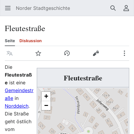
Norder Stadtgeschichte
Suchen
Be
Fleutestraße
Seite
Diskussion
Sprache
Beobachten
Versionsgeschichte
Quelltext anzeig
Meh
Die
Fleutestraß
Fleutestraße
e
ist eine
Gemeindestr
+
aße
in
−
Norddeich
.
Die Straße
geht östlich
vom