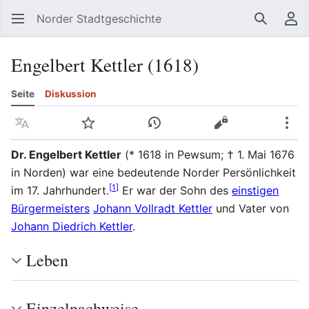
Norder Stadtgeschichte
Suchen
Be
Engelbert Kettler (1618)
Seite
Diskussion
Sprache
Beobachten
Versionsgeschichte
Quelltext anzeig
Meh
Dr. Engelbert Kettler
(* 1618 in Pewsum; † 1. Mai 1676
in Norden) war eine bedeutende Norder Persönlichkeit
[
1
]
im 17. Jahrhundert.
Er war der Sohn des
einstigen
Bürgermeisters
Johann Vollradt Kettler
und Vater von
Johann Diedrich Kettler
.
Leben
Einzelnachweise