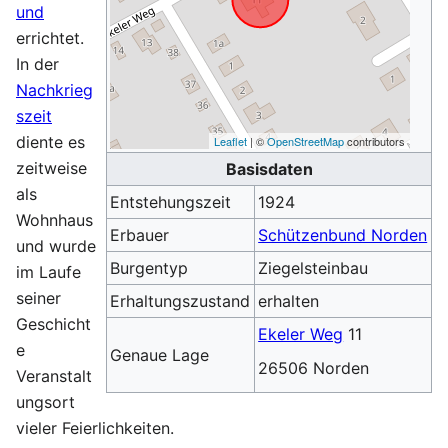
und
errichtet.
In der
Nachkrieg
szeit
diente es
Leaflet
| ©
OpenStreetMap
contributors
zeitweise
Basisdaten
als
Entstehungszeit
1924
Wohnhaus
Erbauer
Schützenbund Norden
und wurde
Burgentyp
Ziegelsteinbau
im Laufe
seiner
Erhaltungszustand
erhalten
Geschicht
Ekeler Weg
11
e
Genaue Lage
26506 Norden
Veranstalt
ungsort
vieler Feierlichkeiten.