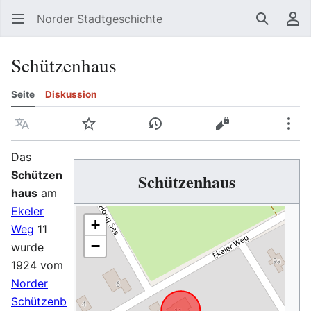
Norder Stadtgeschichte
Suchen
Be
Schützenhaus
Seite
Diskussion
Sprache
Beobachten
Versionsgeschichte
Quelltext anzeig
Meh
Das
Schützen
Schützenhaus
haus
am
Ekeler
+
Weg
11
−
wurde
1924 vom
Norder
Schützenb