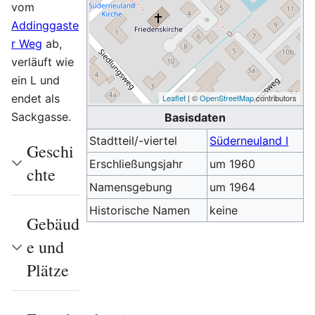
vom
Addinggaste
r Weg
ab,
verläuft wie
ein L und
endet als
Leaflet
| ©
OpenStreetMap
contributors
Sackgasse.
Basisdaten
Stadtteil/-viertel
Süderneuland I
Geschi
Erschließungsjahr
um 1960
chte
Namensgebung
um 1964
Historische Namen
keine
Gebäud
e und
Plätze