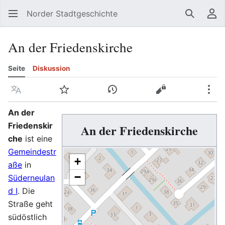
Norder Stadtgeschichte
Suchen
Be
An der Friedenskirche
Seite
Diskussion
Sprache
Beobachten
Versionsgeschichte
Quelltext anzeig
Meh
An der
Friedenskir
An der Friedenskirche
che
ist eine
Gemeindestr
+
aße
in
−
Süderneulan
d I
. Die
Straße geht
südöstlich