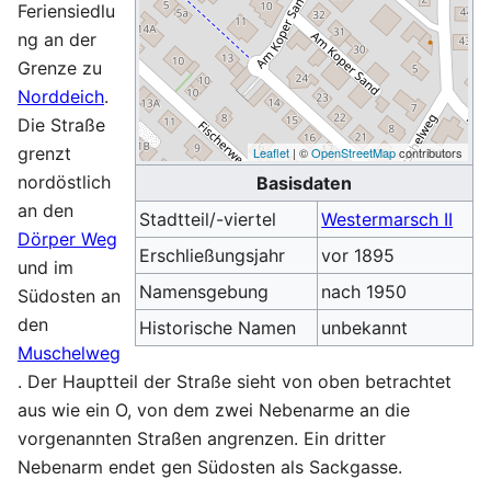
Feriensiedlu
ng an der
Grenze zu
Norddeich
.
Die Straße
grenzt
Leaflet
| ©
OpenStreetMap
contributors
nordöstlich
Basisdaten
an den
Stadtteil/-viertel
Westermarsch II
Dörper Weg
Erschließungsjahr
vor 1895
und im
Namensgebung
nach 1950
Südosten an
den
Historische Namen
unbekannt
Muschelweg
. Der Hauptteil der Straße sieht von oben betrachtet
aus wie ein O, von dem zwei Nebenarme an die
vorgenannten Straßen angrenzen. Ein dritter
Nebenarm endet gen Südosten als Sackgasse.