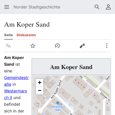
Norder Stadtgeschichte
Suchen
Be
Am Koper Sand
Seite
Diskussion
Sprache
Beobachten
Versionsgeschichte
Quelltext anzeig
Meh
Am Koper
Sand
ist
Am Koper Sand
eine
Gemeindestr
+
aße
in
−
Westermars
ch II
und
befindet
sich in der