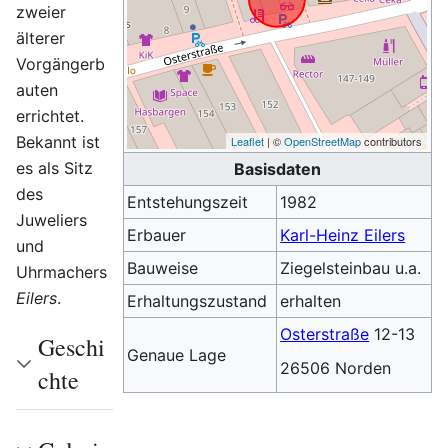
zweier
älterer
Vorgängerb
auten
errichtet.
Bekannt ist
Leaflet
| ©
OpenStreetMap
contributors
es als Sitz
Basisdaten
des
Entstehungszeit
1982
Juweliers
Erbauer
Karl-Heinz Eilers
und
Bauweise
Ziegelsteinbau u.a.
Uhrmachers
Eilers
.
Erhaltungszustand
erhalten
Osterstraße
12-13
Geschi
Genaue Lage
26506 Norden
chte