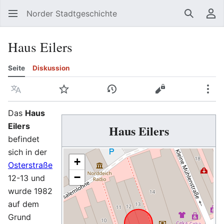
Norder Stadtgeschichte
Suchen
Be
Haus Eilers
Seite
Diskussion
Sprache
Beobachten
Versionsgeschichte
Quelltext anzeig
Meh
Das
Haus
Eilers
Haus Eilers
befindet
sich in der
+
Osterstraße
−
12-13 und
wurde 1982
auf dem
Grund