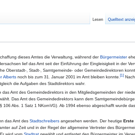
Lesen
Quelltext anze
bschaffung dieses Amtes die Verwaltung, während der
Bürgermeister
ehe
rsachsen lief das Amt seit der Einführung der Eingleisigkeit in der
che Oberstadt-, Stadt-, Samtgemeinde- oder Gemeindedirektoren konnte
[
1
]
r Alberts
noch bis zum 31. Januar 2001 im Amt bleiben konnte.
Nach 
gleich die Aufgaben des Stadtdirektors wahr.
de das Amt des Gemeindedirektors in den Mitgliedsgemeinden der nied
ewählt. Das Amt des Gemeindedirektors kann dem Samtgemeindebürgerm
 106 Abs. 1 Satz 1 NKomVG). Ab 1994 ebenso abgeschafft wurde das m
ann das Amt des
Stadtschreibers
angesehen werden. Der heutige
Erste
r auf Zeit und in der Regel der allgemeine Vertreter des Bürgermeister
 Er wird vom
Stadtrat
gewählt und entlastet den Bürgermeister im Verwa