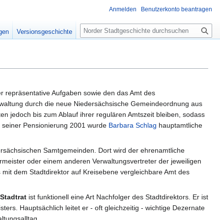
Anmelden
Benutzerkonto beantragen
S
igen
Versionsgeschichte
u
c
h
e
r repräsentative Aufgaben sowie den das Amt des
 Verwaltung durch die neue Niedersächsische Gemeindeordnung aus
n jedoch bis zum Ablauf ihrer regulären Amtszeit bleiben, sodass
seiner Pensionierung 2001 wurde
Barbara Schlag
hauptamtliche
ersächsischen Samtgemeinden. Dort wird der ehrenamtliche
eister oder einem anderen Verwaltungsvertreter der jeweiligen
it dem Stadtdirektor auf Kreisebene vergleichbare Amt des
 Stadtrat
ist funktionell eine Art Nachfolger des Stadtdirektors. Er ist
s. Hauptsächlich leitet er - oft gleichzeitig - wichtige Dezernate
ltungsalltag.