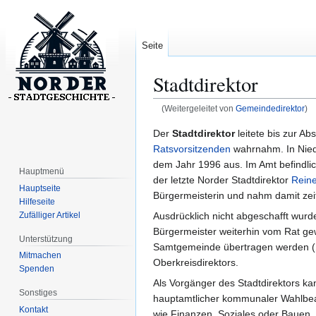
Seite
Stadtdirektor
(Weitergeleitet von
Gemeindedirektor
)
Zur
Zur
Der
Stadtdirektor
leitete bis zur A
Navigation
Suche
Ratsvorsitzenden
wahrnahm. In Niede
springen
springen
dem Jahr 1996 aus. Im Amt befindli
Hauptmenü
der letzte Norder Stadtdirektor
Reine
Hauptseite
Bürgermeisterin und nahm damit zeit
Hilfeseite
Zufälliger Artikel
Ausdrücklich nicht abgeschafft wur
Bürgermeister weiterhin vom Rat g
Unterstützung
Samtgemeinde übertragen werden (§
Mitmachen
Oberkreisdirektors.
Spenden
Als Vorgänger des Stadtdirektors k
Sonstiges
hauptamtlicher kommunaler Wahlbeamte
Kontakt
wie Finanzen, Soziales oder Bauen.