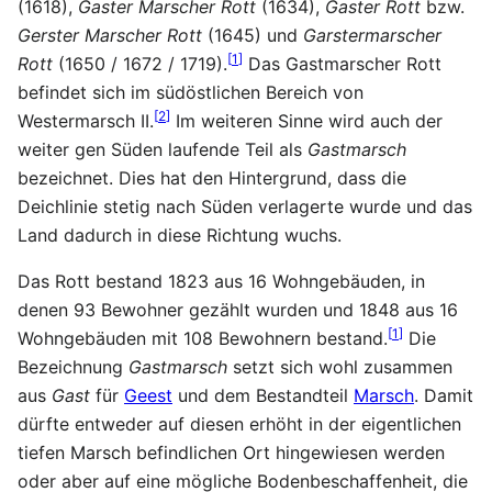
(1618),
Gaster Marscher Rott
(1634),
Gaster Rott
bzw.
Gerster Marscher Rott
(1645) und
Garstermarscher
[
1
]
Rott
(1650 / 1672 / 1719).
Das Gastmarscher Rott
befindet sich im südöstlichen Bereich von
[
2
]
Westermarsch II.
Im weiteren Sinne wird auch der
weiter gen Süden laufende Teil als
Gastmarsch
bezeichnet. Dies hat den Hintergrund, dass die
Deichlinie stetig nach Süden verlagerte wurde und das
Land dadurch in diese Richtung wuchs.
Das Rott bestand 1823 aus 16 Wohngebäuden, in
denen 93 Bewohner gezählt wurden und 1848 aus 16
[
1
]
Wohngebäuden mit 108 Bewohnern bestand.
Die
Bezeichnung
Gastmarsch
setzt sich wohl zusammen
aus
Gast
für
Geest
und dem Bestandteil
Marsch
. Damit
dürfte entweder auf diesen erhöht in der eigentlichen
tiefen Marsch befindlichen Ort hingewiesen werden
oder aber auf eine mögliche Bodenbeschaffenheit, die