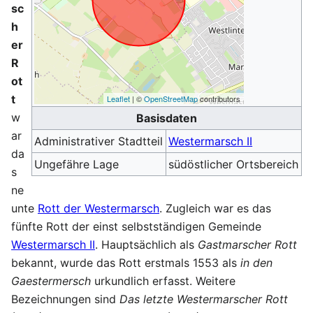
sc
h
er
R
ot
t
Leaflet
| ©
OpenStreetMap
contributors
w
Basisdaten
ar
Administrativer Stadtteil
Westermarsch II
da
Ungefähre Lage
südöstlicher Ortsbereich
s
ne
unte
Rott der Westermarsch
. Zugleich war es das
fünfte Rott der einst selbstständigen Gemeinde
Westermarsch II
. Hauptsächlich als
Gastmarscher Rott
bekannt, wurde das Rott erstmals 1553 als
in den
Gaestermersch
urkundlich erfasst. Weitere
Bezeichnungen sind
Das letzte Westermarscher Rott