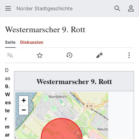
Norder Stadtgeschichte
Suchen
Be
Westermarscher 9. Rott
Seite
Diskussion
Sprache
Beobachten
Versionsgeschichte
Quelltext anzeig
Meh
D
as
Westermarscher 9. Rott
9.
W
+
es
−
te
r
m
ar