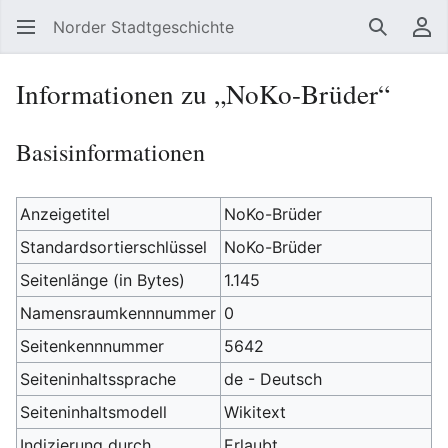
Norder Stadtgeschichte
Suchen
Be
Informationen zu „NoKo-Brüder“
Basisinformationen
Anzeigetitel
NoKo-Brüder
Standardsortierschlüssel
NoKo-Brüder
Seitenlänge (in Bytes)
1.145
Namensraumkennnummer
0
Seitenkennnummer
5642
Seiteninhaltssprache
de - Deutsch
Seiteninhaltsmodell
Wikitext
Indizierung durch
Erlaubt