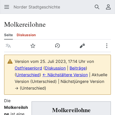
Norder Stadtgeschichte
Suchen
Be
Molkereilohne
Seite
Diskussion
Sprache
Beobachten
Versionsgeschichte
Quelltext anzeig
Meh
Version vom 25. Juli 2023, 17:14 Uhr von
Ostfriesenlord
(
Diskussion
|
Beiträge
)
(
Unterschied
)
← Nächstältere Version
| Aktuelle
Version (Unterschied) | Nächstjüngere Version
→ (Unterschied)
Die
Molkereiloh
Molkereilohne
ne
ist eine