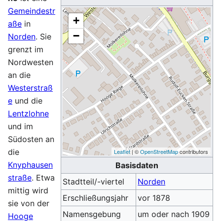
Gemeindestr
+
aße
in
−
Norden
. Sie
grenzt im
Nordwesten
an die
Westerstraß
e
und die
Lentzlohne
und im
Südosten an
die
Leaflet
| ©
OpenStreetMap
contributors
Knyphausen
Basisdaten
straße
. Etwa
Stadtteil/-viertel
Norden
mittig wird
Erschließungsjahr
vor 1878
sie von der
Namensgebung
um oder nach 1909
Hooge