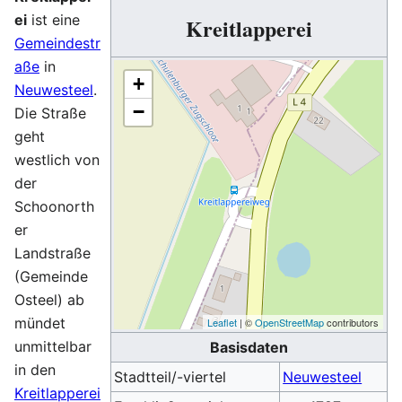
ei
ist eine
Kreitlapperei
Gemeindestr
aße
in
+
Neuwesteel
.
−
Die Straße
geht
westlich von
der
Schoonorth
er
Landstraße
(Gemeinde
Osteel) ab
mündet
Leaflet
| ©
OpenStreetMap
contributors
unmittelbar
Basisdaten
in den
Stadtteil/-viertel
Neuwesteel
Kreitlapperei