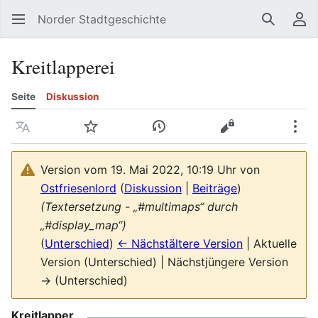
Norder Stadtgeschichte
Suchen
Be
Kreitlapperei
Seite
Diskussion
Sprache
Beobachten
Versionsgeschichte
Quelltext anzeig
Meh
Version vom 19. Mai 2022, 10:19 Uhr von
Ostfriesenlord
(
Diskussion
|
Beiträge
)
(Textersetzung - „#multimaps“ durch
„#display_map“)
(
Unterschied
)
← Nächstältere Version
| Aktuelle
Version (Unterschied) | Nächstjüngere Version
→ (Unterschied)
Kreitlapper