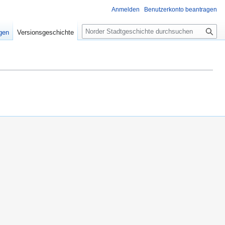
Anmelden
Benutzerkonto beantragen
S
igen
Versionsgeschichte
u
c
h
e