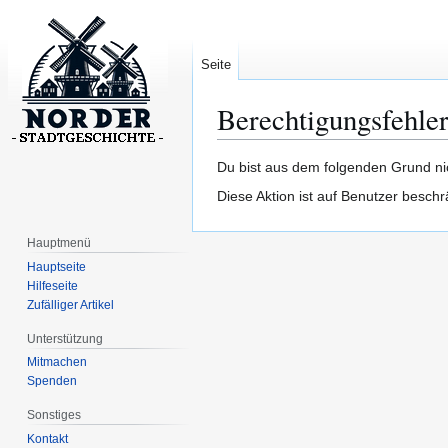
Seite
Berechtigungsfehle
Zur
Zur
Du bist aus dem folgenden Grund nic
Navigation
Suche
Diese Aktion ist auf Benutzer beschr
springen
springen
Hauptmenü
Hauptseite
Hilfeseite
Zufälliger Artikel
Unterstützung
Mitmachen
Spenden
Sonstiges
Kontakt