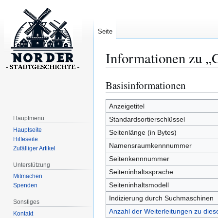
Seite
Informationen zu „
Basisinformationen
Zur
Zur
Navigation
Suche
springen
springen
Anzeigetitel
Hauptmenü
Standardsortierschlüssel
Hauptseite
Seitenlänge (in Bytes)
Hilfeseite
Namensraumkennnummer
Zufälliger Artikel
Seitenkennnummer
Unterstützung
Seiteninhaltssprache
Mitmachen
Seiteninhaltsmodell
Spenden
Indizierung durch Suchmaschinen
Sonstiges
Anzahl der Weiterleitungen zu diese
Kontakt