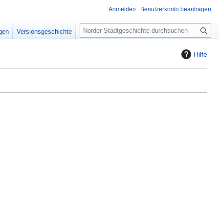
Anmelden
Benutzerkonto beantragen
S
igen
Versionsgeschichte
u
c
Hilfe
h
e