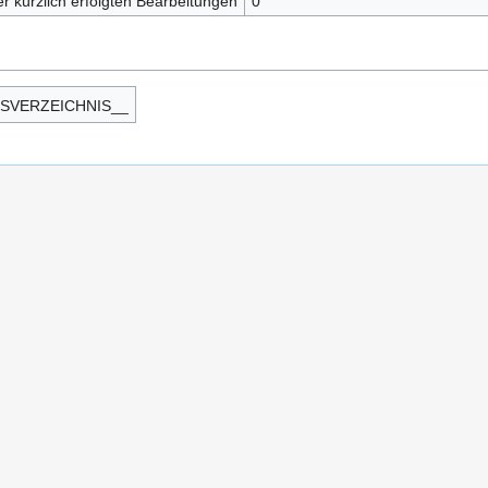
r kürzlich erfolgten Bearbeitungen
0
TSVERZEICHNIS__