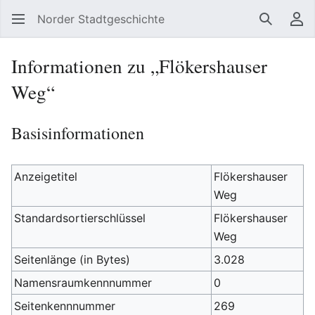
Norder Stadtgeschichte
Suchen
Be
Informationen zu „Flökershauser
Weg“
Basisinformationen
Anzeigetitel
Flökershauser
Weg
Standardsortierschlüssel
Flökershauser
Weg
Seitenlänge (in Bytes)
3.028
Namensraumkennnummer
0
Seitenkennnummer
269